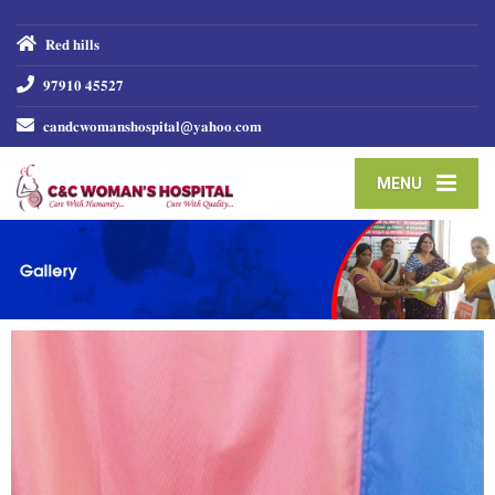
𝐑𝐞𝐝 𝐡𝐢𝐥𝐥𝐬
𝟗𝟕𝟗𝟏𝟎 𝟒𝟓𝟓𝟐𝟕
𝐜𝐚𝐧𝐝𝐜𝐰𝐨𝐦𝐚𝐧𝐬𝐡𝐨𝐬𝐩𝐢𝐭𝐚𝐥@𝐲𝐚𝐡𝐨𝐨.𝐜𝐨𝐦
MENU